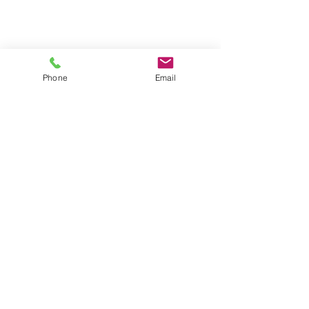
Phone
Email
☎04-2907-1526
​電話受付時間 8：30－17：30
（年末年始12月30日ー1月3日休業）
FAX :
04-2907-6036